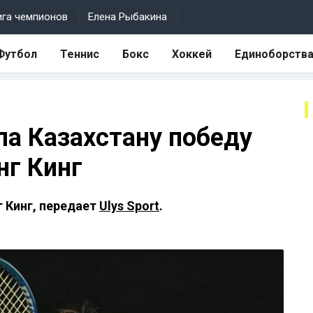
ига чемпионов
Елена Рыбакина
Футбол
Теннис
Бокс
Хоккей
Единоборств
ла Казахстану победу
нг Кинг
 Кинг, передает
Ulys Sport
.