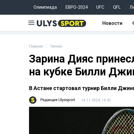
Олимпиада
ЕВРО-2024
UFC
QFL
Л
Новости
Главная
Теннис
Зарина Дияс принес
на кубке Билли Джи
В Астане стартовал турнир Билли Джинг
Редакция Ulyssport
16.11.2024, 16:42