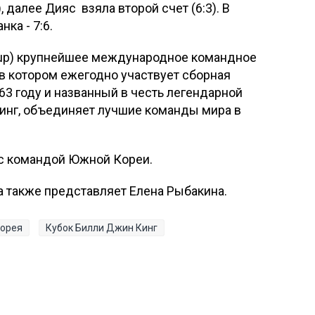
, далее Дияс взяла второй счет (6:3). В
ка - 7:6.
g Cup) крупнейшее международное командное
в котором ежегодно участвует сборная
963 году и названный в честь легендарной
инг, объединяет лучшие команды мира в
ф с командой Южной Кореи.
а также представляет Елена Рыбакина.
орея
Кубок Билли Джин Кинг