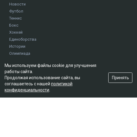
Новости
Футбол
Теннис
Бокс
Хоккей
Единоборства
Истории
Олимпиада
Мы используем файлы cookie для улучшения
Редакция
работы сайта.
Принять
Продолжая использование сайта, вы
О проекте
соглашаетесь с нашей
политикой
Правила сайта
конфиденциальности
.
Реклама на сайте
Контакты
Мы в социальных сетях