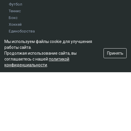
Футбол
Теннис
Бокс
Хоккей
Единоборства
Истории
Мы используем файлы cookie для улучшения
Олимпиада
работы сайта.
Принять
Продолжая использование сайта, вы
соглашаетесь с нашей
политикой
Редакция
конфиденциальности
.
О проекте
Правила сайта
Реклама на сайте
Контакты
Мы в социальных сетях