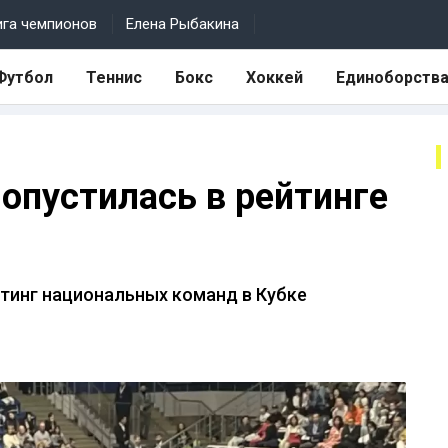
ига чемпионов
Елена Рыбакина
Футбол
Теннис
Бокс
Хоккей
Единоборств
 опустилась в рейтинге
тинг национальных команд в Кубке