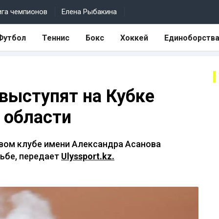
ига чемпионов
Елена Рыбакина
Футбол
Теннис
Бокс
Хоккей
Единоборств
 выступят на Кубке
 области
ковом клубе имени Александра Асанова
льбе, передает
Ulyssport.kz.