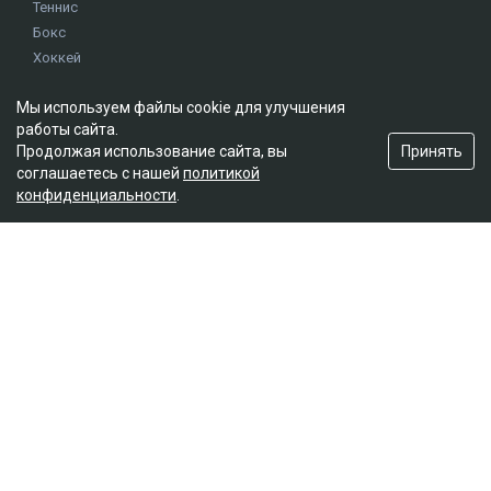
Теннис
Бокс
Хоккей
Единоборства
Мы используем файлы cookie для улучшения
Истории
работы сайта.
Олимпиада
Принять
Продолжая использование сайта, вы
соглашаетесь с нашей
политикой
конфиденциальности
.
Редакция
О проекте
Правила сайта
Реклама на сайте
Контакты
Мы в социальных сетях