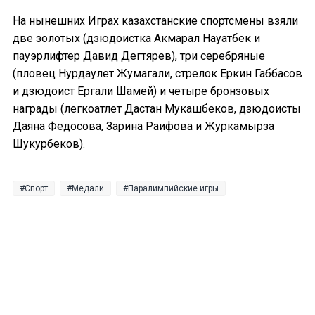
На нынешних Играх казахстанские спортсмены взяли
две золотых (дзюдоистка Акмарал Науатбек и
пауэрлифтер Давид Дегтярев), три серебряные
(пловец Нурдаулет Жумагали, стрелок Еркин Габбасов
и дзюдоист Ергали Шамей) и четыре бронзовых
награды (легкоатлет Дастан Мукашбеков, дзюдоисты
Даяна Федосова, Зарина Раифова и Журкамырза
Шукурбеков).
Спорт
Медали
Паралимпийские игры