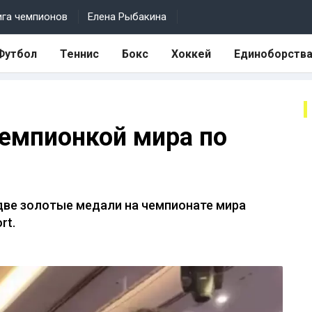
ига чемпионов
Елена Рыбакина
Футбол
Теннис
Бокс
Хоккей
Единоборств
чемпионкой мира по
две золотые медали на чемпионате мира
rt.