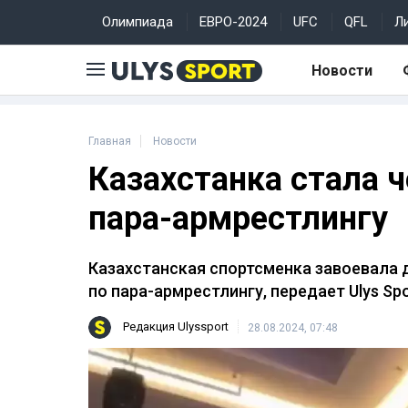
Олимпиада
ЕВРО-2024
UFC
QFL
Л
Новости
Главная
Новости
Казахстанка стала 
пара-армрестлингу
Казахстанская спортсменка завоевала 
по пара-армрестлингу, передает Ulys Spo
Редакция Ulyssport
28.08.2024, 07:48