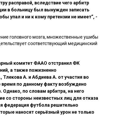
тру расправой, вследствие чего арбитр
ции в больницу был вынужден записать
бы упал и ни к кому претензии не имеет”, -
сение головного мозга, множественные ушибы
видетельствует соответствующий медицинский
нарный комитет ФААО отстранил ФК
аний, а также пожизненно
 Тлекова А. и Абдиева А. от участия во
е время по данному факту возбуждено
 Однако, по словам арбитра, на него
е со стороны неизвестных лиц для отказа
кая федерация футбола решительно
торые наносят серьёзный урон не только