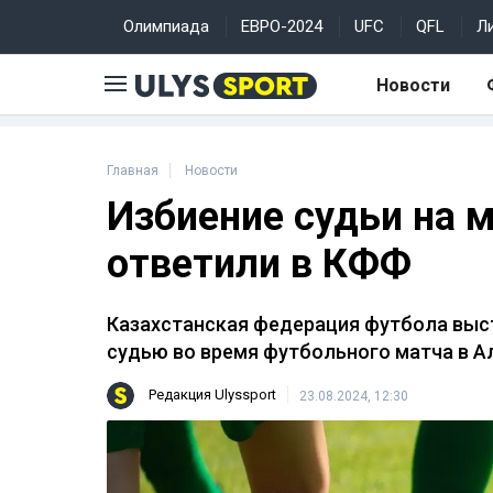
Олимпиада
ЕВРО-2024
UFC
QFL
Л
Новости
Главная
Новости
Избиение судьи на 
ответили в КФФ
Казахстанская федерация футбола выст
судью во время футбольного матча в А
Редакция Ulyssport
23.08.2024, 12:30