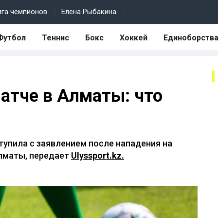
ига чемпионов
Елена Рыбакина
Футбол
Теннис
Бокс
Хоккей
Единоборств
матче в Алматы: что
упила с заявлением после нападения на
лматы, передает
Ulyssport.kz.