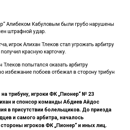
нер“ Алибеком Кабуловым были грубо нарушены
чен штрафной удар.
а, игрок Алихан Тлеков стал угрожать арбитру
 получил красную карточку.
н Тлеков попытался оказать арбитру
во избежание побоев отбежал в сторону трибун
.
 на трибуну, игроки ФК „Пионер“ № 23
лихан и спонсор команды Абдиев Айдос
ия в присутствии болельщиков. До приезда
дцев и самого арбитра, началось
 стороны игроков ФК „Пионер“ и иных лиц.