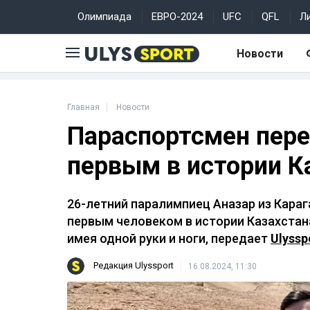
Олимпиада
ЕВРО-2024
UFC
QFL
Л
Новости
Главная
Новости
Параспортсмен пере
первым в истории К
26-летний паралимпиец Ақназар из Кар
первым человеком в истории Казахстана
имея одной руки и ноги, передает
Ulyssp
Редакция Ulyssport
16.08.2024, 11:30