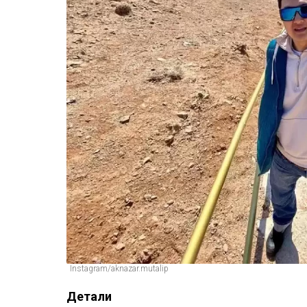
Instagram/aknazar.mutalip
Детали