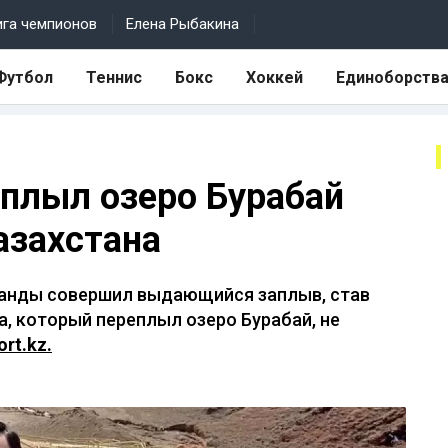
ига чемпионов
Елена Рыбакина
Футбол
Теннис
Бокс
Хоккей
Единоборств
плыл озеро Бурабай
азахстана
аганды совершил выдающийся заплыв, став
, который переплыл озеро Бурабай, не
ort.kz.