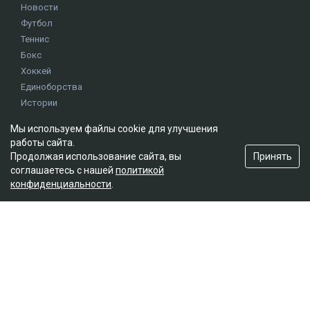
Новости
Футбол
Теннис
Бокс
Хоккей
Единоборства
Истории
Олимпиада
Мы используем файлы cookie для улучшения
работы сайта.
Принять
Продолжая использование сайта, вы
Редакция
соглашаетесь с нашей
политикой
О проекте
конфиденциальности
.
Правила сайта
Реклама на сайте
Контакты
Мы в социальных сетях