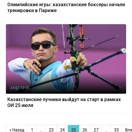
Олимпийские игры: казахстанские боксеры начали
тренировки в Париже
24.07 10:00
Казахстанские лучники выйдут на старт в рамках
ОИ 25 июля
« Назад
1
…
23
24
25
26
27
…
33
Впе