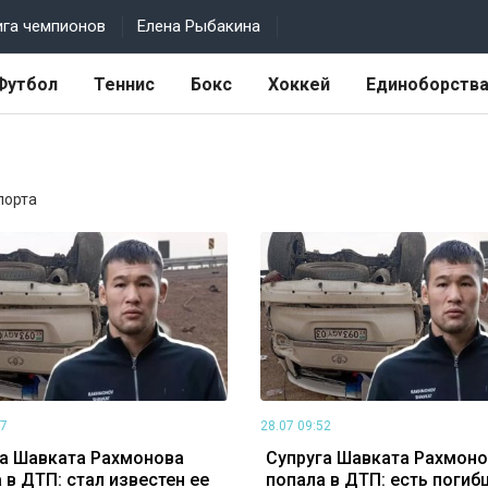
ига чемпионов
Елена Рыбакина
Футбол
Теннис
Бокс
Хоккей
Единоборств
порта
47
28.07 09:52
а Шавката Рахмонова
Супруга Шавката Рахмон
 в ДТП: стал известен ее
попала в ДТП: есть погиб