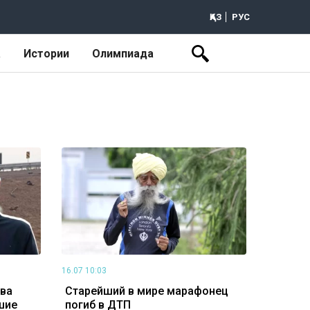
ҚАЗ
РУС
а
Истории
Олимпиада
16.07 10:03
ова
Старейший в мире марафонец
шие
погиб в ДТП