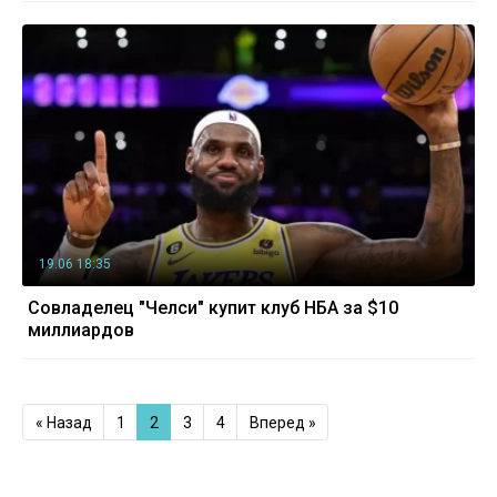
19.06 18:35
Совладелец "Челси" купит клуб НБА за $10
миллиардов
« Назад
1
2
3
4
Вперед »