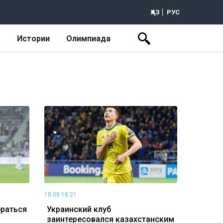
ҚАЗ
РУС
а
Истории
Олимпиада
18.08 18:21
браться
Украинский клуб
заинтересовался казахстанским