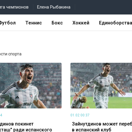
ига чемпионов
Елена Рыбакина
Футбол
Теннис
Бокс
Хоккей
Единоборств
ости спорта
44
01.02 00:37
динов покинет
Зайнутдинов может пере
таш" ради испанского
в испанский клуб