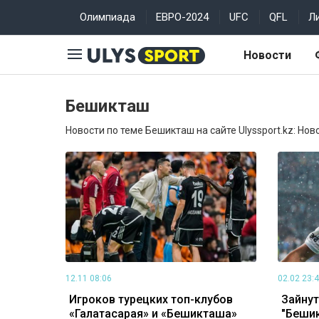
Олимпиада
ЕВРО-2024
UFC
QFL
Л
Новости
Бешикташ
Новости по теме Бешикташ на сайте Ulyssport.kz: Нов
12.11 08:06
02.02 23:
Игроков турецких топ-клубов
Зайнут
«Галатасарая» и «Бешикташа»
"Бешик