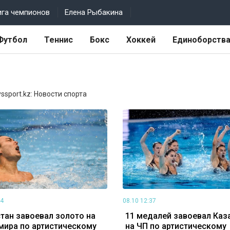
ига чемпионов
Елена Рыбакина
Футбол
Теннис
Бокс
Хоккей
Единоборств
ssport.kz: Новости спорта
04
08.10 12:37
тан завоевал золото на
11 медалей завоевал Каз
мира по артистическому
на ЧП по артистическому