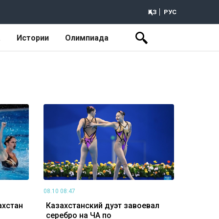
ҚАЗ
РУС
а
Истории
Олимпиада
08.10 08:47
ахстан
Казахстанский дуэт завоевал
серебро на ЧА по