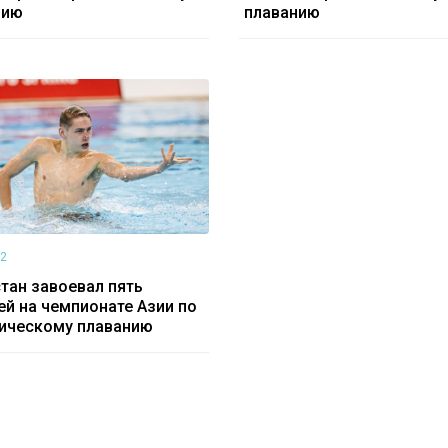
нию
плаванию
02
тан завоевал пять
й на чемпионате Азии по
тическому плаванию