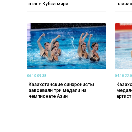
этапе Кубка мира
плава
06.10 09:38
04.10 22:
Казахстанские синхронисты
Казахс
завоевали три медали на
медале
чемпионате Азии
артис