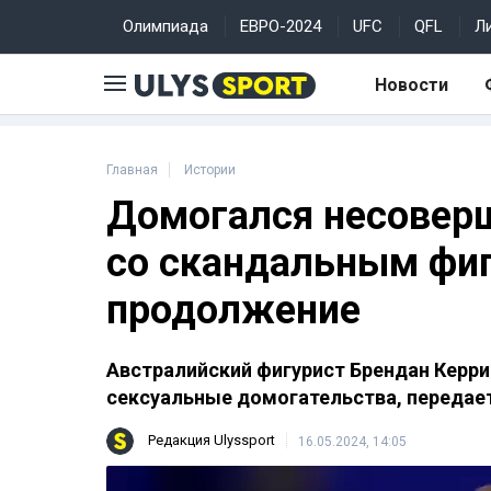
Олимпиада
ЕВРО-2024
UFC
QFL
Л
Новости
Главная
Истории
Домогался несоверш
со скандальным фи
продолжение
Австралийский фигурист Брендан Керри
сексуальные домогательства, передае
Редакция Ulyssport
16.05.2024, 14:05