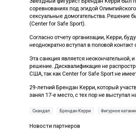
Звездный фигурист Брендан Керри был п
соревнованиях под эгидой Олимпийского
сексуальные домогательства. Решение б
(Center for Safe Sport).
Согласно отчету организации, Керри, буд
неоднократно вступал в половой контакт
Эта санкция является неокончательной, 
решение. Дисквалификация не распростра
США, так как Center for Safe Sport не име
29-летний Брендан Керри, который участв
занял 17-е место, с тех пор не выступал
Скандал
Брендан Керри
Фигурное катани
Новости партнеров