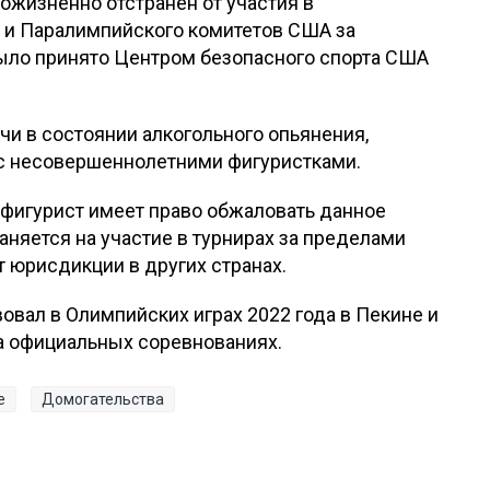
ожизненно отстранен от участия в
 и Паралимпийского комитетов США за
ыло принято Центром безопасного спорта США
учи в состоянии алкогольного опьянения,
 с несовершеннолетними фигуристками.
и фигурист имеет право обжаловать данное
няется на участие в турнирах за пределами
ет юрисдикции в других странах.
овал в Олимпийских играх 2022 года в Пекине и
 на официальных соревнованиях.
е
Домогательства