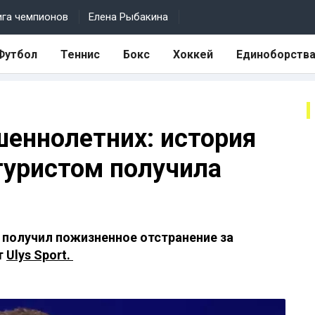
ига чемпионов
Елена Рыбакина
Футбол
Теннис
Бокс
Хоккей
Единоборств
еннолетних: история
гуристом получила
 получил пожизненное отстранение за
т
Ulys Sport.