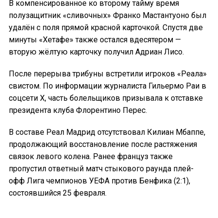
В компенсированное ко второму тайму время
полузащитник «сливочных» Франко Мастантуоно был
удалён с поля прямой красной карточкой. Спустя две
минуты «Хетафе» также остался вдесятером —
вторую жёлтую карточку получил Адриан Лисо.
После перерыва трибуны встретили игроков «Реала»
свистом. По информации журналиста Гильермо Раи в
соцсети X, часть болельщиков призывала к отставке
президента клуба Флорентино Перес.
В составе Реал Мадрид отсутствовал Килиан Мбаппе,
продолжающий восстановление после растяжения
связок левого колена. Ранее француз также
пропустил ответный матч стыкового раунда плей-
офф Лига чемпионов УЕФА против Бенфика (2:1),
состоявшийся 25 февраля.