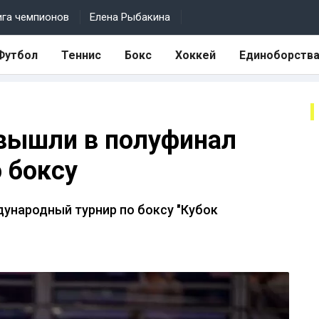
ига чемпионов
Елена Рыбакина
Футбол
Теннис
Бокс
Хоккей
Единоборств
 вышли в полуфинал
 боксу
ународный турнир по боксу "Кубок