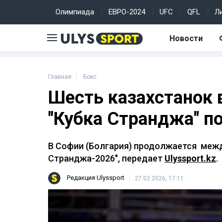
Олимпиада
ЕВРО-2024
UFC
QFL
Л
Новости
Главная
Бокс
Шесть казахстанок
"Кубка Странджа" по
В Софии (Болгария) продолжается межд
Странджа-2026", передает
Ulyssport.kz
.
Редакция Ulyssport
27.02.2026, 17:11