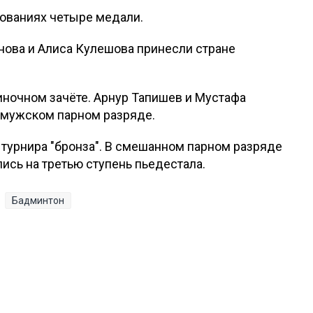
нованиях четыре медали.
нова и Алиса Кулешова принесли стране
иночном зачёте. Арнур Тапишев и Мустафа
в мужском парном разряде.
 турнира "бронза". В смешанном парном разряде
ись на третью ступень пьедестала.
Бадминтон