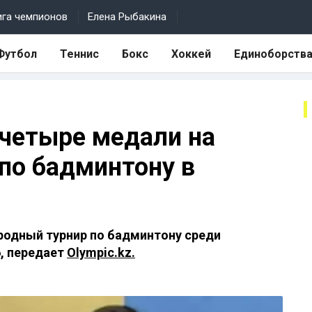
ига чемпионов
Елена Рыбакина
Футбол
Теннис
Бокс
Хоккей
Единоборств
 четыре медали на
по бадминтону в
родный турнир по бадминтону среди
6, передает
Olympic.kz.