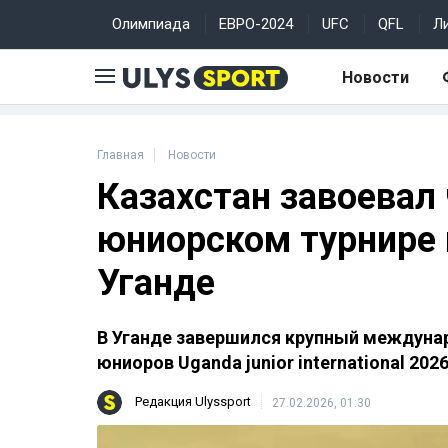
Олимпиада
ЕВРО-2024
UFC
QFL
Л
Новости
Главная
Новости
Казахстан завоевал
юниорском турнире 
Уганде
В Уганде завершился крупный междуна
юниоров Uganda junior international 202
Редакция Ulyssport
27.02.2026, 01:30