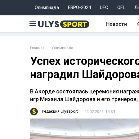
Олимпиада
ЕВРО-2024
UFC
QFL
Л
Новости
Главная
Олимпиада
Успех исторического
наградил Шайдорова,
В Акорде состоялась церемония награ
игр Михаила Шайдорова и его тренеров
Редакция Ulyssport
25.02.2026, 15:34