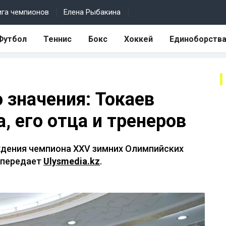
ига чемпионов
Елена Рыбакина
Футбол
Теннис
Бокс
Хоккей
Единоборств
 значения: Токаев
 его отца и тренеров
ждения чемпиона ХХV зимних Олимпийских
, передает
Ulysmedia.kz
.