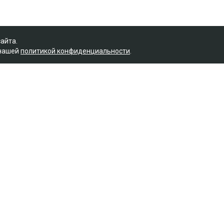
сайта.
 нашей
политикой конфиденциальности
.
Рубрики
Редакция
М
Новости
О проекте
Футбол
Правила сайта
Теннис
Реклама на сайте
Бокс
Контакты
Хоккей
Единоборства
Истории
Олимпиада