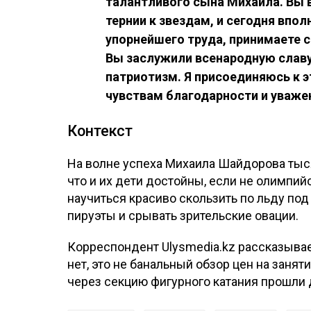
талантливого сына Михаила. Вы 
тернии к звездам, и сегодня впо
упорнейшего труда, принимаете с
Вы заслужили всенародную славу
патриотизм. Я присоединяюсь к 
чувствам благодарности и уважен
Контекст
На волне успеха Михаила Шайдорова тыся
что и их дети достойны, если не олимпи
научиться красиво скользить по льду по
пируэты и срывать зрительские овации.
Корреспондент Ulysmedia.kz рассказывает
нет, это не банальный обзор цен на занят
через секцию фигурного катания прошли 