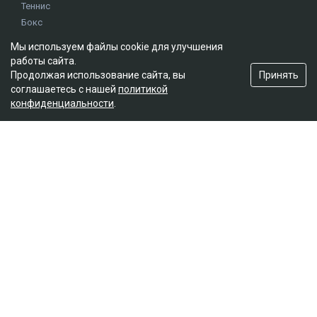
Теннис
Бокс
Хоккей
Мы используем файлы cookie для улучшения
Единоборства
работы сайта.
Истории
Принять
Продолжая использование сайта, вы
Олимпиада
соглашаетесь с нашей
политикой
конфиденциальности
.
Редакция
О проекте
Правила сайта
Реклама на сайте
Контакты
Мы в социальных сетях