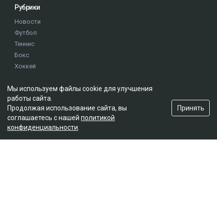
Рубрики
Новости
Футбол
Теннис
Бокс
Хоккей
Единоборства
Мы используем файлы cookie для улучшения
Истории
работы сайта.
Олимпиада
Принять
Продолжая использование сайта, вы
соглашаетесь с нашей
политикой
конфиденциальности
.
Редакция
О проекте
Правила сайта
Реклама на сайте
Контакты
Мы в социальных сетях