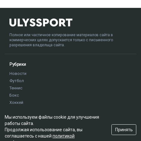
Полное или частичное копирование материалов сайта в
коммерческих целях допускается только с письменного
разрешения владельца сайта.
Рубрики
Новости
Футбол
Теннис
Бокс
Хоккей
Единоборства
Мы используем файлы cookie для улучшения
Истории
работы сайта.
Олимпиада
Принять
Продолжая использование сайта, вы
соглашаетесь с нашей
политикой