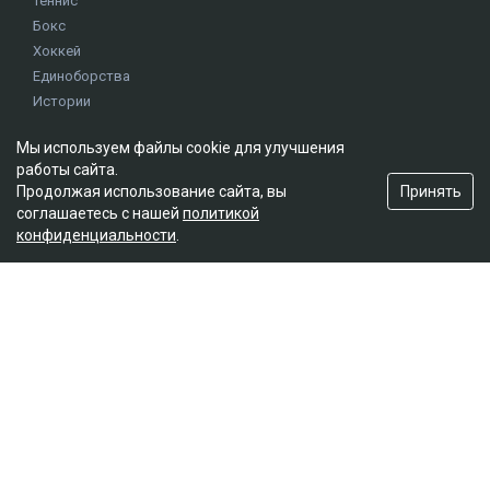
Теннис
Бокс
Хоккей
Единоборства
Истории
Олимпиада
Мы используем файлы cookie для улучшения
работы сайта.
Редакция
Принять
Продолжая использование сайта, вы
соглашаетесь с нашей
политикой
О проекте
конфиденциальности
.
Правила сайта
Реклама на сайте
Контакты
Мы в социальных сетях
© 2026. ТОО "Ulys Media Group". Все права защищены.