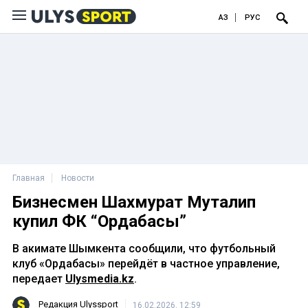
ҚАЗ
РУС
Главная
Новости
Бизнесмен Шахмурат Муталип
купил ФК “Ордабасы”
В акимате Шымкента сообщили, что футбольный
клуб «Ордабасы» перейдёт в частное управление,
передает
Ulysmedia.kz
.
Редакция Ulyssport
16.02.2026, 12:59