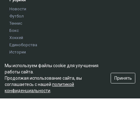
Новости
Футбол
Теннис
Бокс
Хоккей
Единоборства
Истории
Олимпиада
Мы используем файлы cookie для улучшения
работы сайта.
Редакция
Принять
Продолжая использование сайта, вы
соглашаетесь с нашей
политикой
О проекте
конфиденциальности
.
Правила сайта
Реклама на сайте
Контакты
Мы в социальных сетях