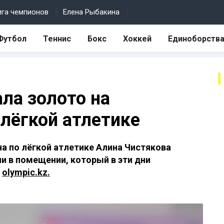
ига чемпионов
Елена Рыбакина
Футбол
Теннис
Бокс
Хоккей
Единоборств
ла золото на
 лёгкой атлетике
а по лёгкой атлетике Алина Чистякова
и в помещении, который в эти дни
т
olympic.kz.