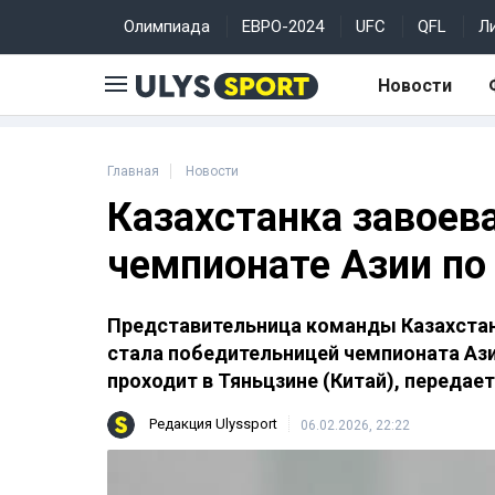
Олимпиада
ЕВРО-2024
UFC
QFL
Л
Новости
Главная
Новости
Казахстанка завоева
чемпионате Азии по
Представительница команды Казахстан
стала победительницей чемпионата Ази
проходит в Тяньцзине (Китай), передае
Редакция Ulyssport
06.02.2026, 22:22