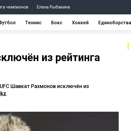
ига чемпионов
Елена Рыбакина
Футбол
Теннис
Бокс
Хоккей
Единоборств
ключён из рейтинга
 UFC Шавкат Рахмонов исключён из
.kz
.