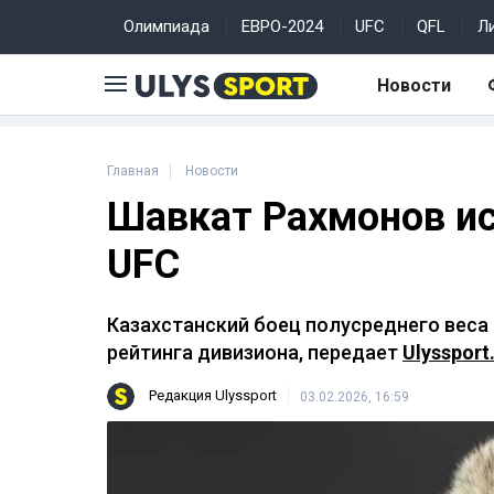
Олимпиада
ЕВРО-2024
UFC
QFL
Л
Новости
Главная
Новости
Шавкат Рахмонов ис
UFC
Казахстанский боец полусреднего веса
рейтинга дивизиона, передает
Ulyssport
Редакция Ulyssport
03.02.2026, 16:59