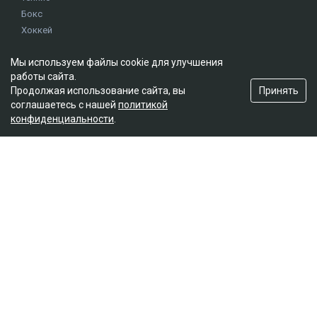
Бокс
Хоккей
Единоборства
Мы используем файлы cookie для улучшения
Истории
работы сайта.
Олимпиада
Принять
Продолжая использование сайта, вы
соглашаетесь с нашей
политикой
конфиденциальности
.
Редакция
О проекте
Правила сайта
Реклама на сайте
Контакты
Мы в социальных сетях
© 2026. ТОО "Ulys Media Group". Все права защищены.