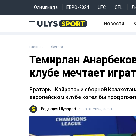
Олимпиада
ЕВРО-2024
UFC
QFL
Л
Новости
Главная
Футбол
Темирлан Анарбеков
клубе мечтает игра
Вратарь «Кайрата» и сборной Казахстан
европейском клубе хотел бы продолжит
Редакция Ulyssport
30.01.2026, 06:31