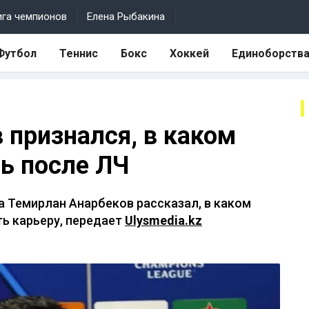
ига чемпионов
Елена Рыбакина
Футбол
Теннис
Бокс
Хоккей
Единоборств
 признался, в каком
ть после ЛЧ
а Темирлан Анарбеков рассказал, в каком
ь карьеру, передает
Ulysmedia.kz