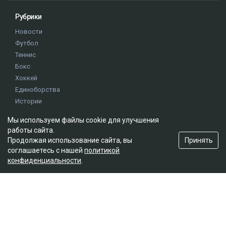
Рубрики
Новости
Футбол
Теннис
Бокс
Хоккей
Единоборства
Истории
Олимпиада
Мы используем файлы cookie для улучшения
работы сайта.
Принять
Продолжая использование сайта, вы
Редакция
соглашаетесь с нашей
политикой
О проекте
конфиденциальности
.
Правила сайта
Реклама на сайте
Контакты
Мы в социальных сетях