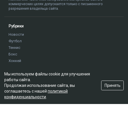
коммерческих целях допускается только с письменного
разрешения владельца сайта.
Рубрики
Новости
Футбол
Теннис
Бокс
Хоккей
Единоборства
Мы используем файлы cookie для улучшения
Истории
работы сайта.
Олимпиада
Принять
Продолжая использование сайта, вы
соглашаетесь с нашей
политикой
конфиденциальности
.
Редакция
О проекте
Правила сайта
Реклама на сайте
Контакты