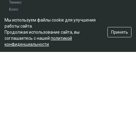
Теннис
Бокс
Хоккей
Мы используем файлы cookie для улучшения
Единоборства
работы сайта.
Истории
Принять
Продолжая использование сайта, вы
Олимпиада
соглашаетесь с нашей
политикой
конфиденциальности
.
Редакция
О проекте
Правила сайта
Реклама на сайте
Контакты
Мы в социальных сетях