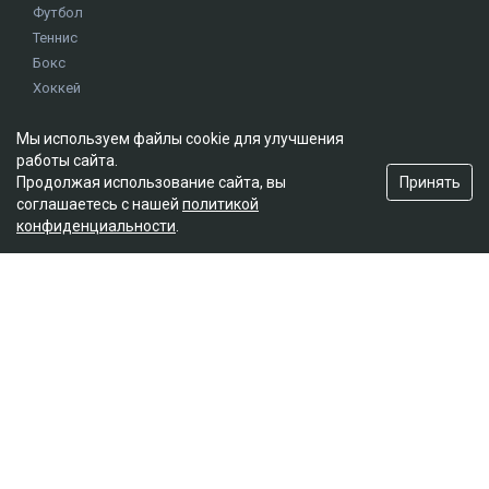
Футбол
Теннис
Бокс
Хоккей
Единоборства
Мы используем файлы cookie для улучшения
Истории
работы сайта.
Олимпиада
Принять
Продолжая использование сайта, вы
соглашаетесь с нашей
политикой
конфиденциальности
.
Редакция
О проекте
Правила сайта
Реклама на сайте
Контакты
Мы в социальных сетях