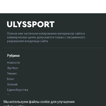
Полное или частичное копирование материалов сайта в
коммерческих целях допускается только с письменного
разрешения владельца сайта.
Рубрики
Новости
Футбол
Теннис
Бокс
Хоккей
Единоборства
Истории
Олимпиада
Мы используем файлы cookie для улучшения