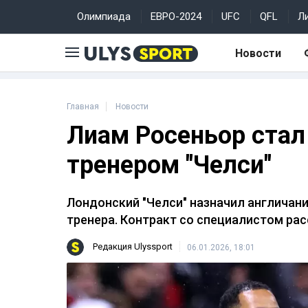
Олимпиада
ЕВРО-2024
UFC
QFL
Л
Новости
Главная
Новости
Лиам Росеньор ста
тренером "Челси"
Лондонский "Челси" назначил англичани
тренера. Контракт со специалистом рас
Редакция Ulyssport
06.01.2026, 18:01