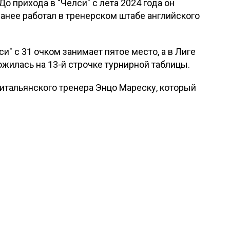
До прихода в "Челси" с лета 2024 года он
ранее работал в тренерском штабе английского
и" с 31 очком занимает пятое место, а в Лиге
жилась на 13-й строчке турнирной таблицы.
у итальянского тренера Энцо Мареску, который