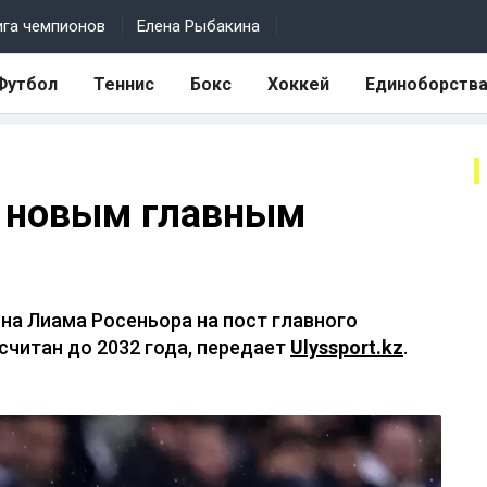
ига чемпионов
Елена Рыбакина
Футбол
Теннис
Бокс
Хоккей
Единоборств
л новым главным
на Лиама Росеньора на пост главного
считан до 2032 года, передает
Ulyssport.kz
.