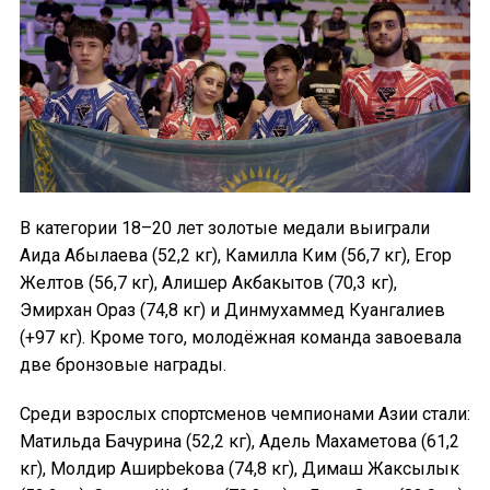
В категории 18–20 лет золотые медали выиграли
Аида Абылаева (52,2 кг), Камилла Ким (56,7 кг), Егор
Желтов (56,7 кг), Алишер Акбакытов (70,3 кг),
Эмирхан Ораз (74,8 кг) и Динмухаммед Куангалиев
(+97 кг). Кроме того, молодёжная команда завоевала
две бронзовые награды.
Среди взрослых спортсменов чемпионами Азии стали:
Матильда Бачурина (52,2 кг), Адель Махаметова (61,2
кг), Молдир Аширbekова (74,8 кг), Димаш Жаксылык