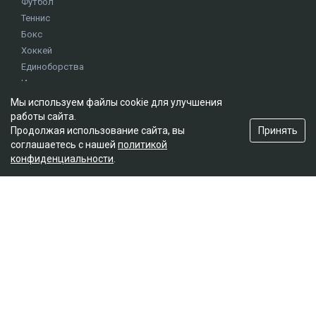
Футбол
Теннис
Бокс
Хоккей
Единоборства
Истории
Олимпиада
Мы используем файлы cookie для улучшения
работы сайта.
Принять
Продолжая использование сайта, вы
Редакция
соглашаетесь с нашей
политикой
конфиденциальности
.
О проекте
Правила сайта
Реклама на сайте
Контакты
Мы в социальных сетях