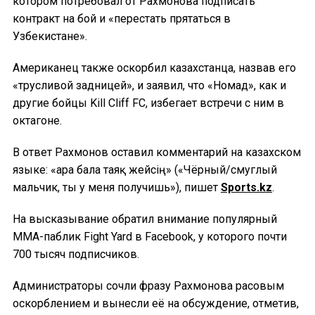
котором потребовал от Рахмонова подписать
контракт на бой и «перестать прятаться в
Узбекистане».
Американец также оскорбил казахстанца, назвав его
«трусливой задницей», и заявил, что «Номад», как и
другие бойцы Kill Cliff FC, избегает встречи с ним в
октагоне.
В ответ Рахмонов оставил комментарий на казахском
языке: «Қара бала таяқ жейсің» («Чёрный/смуглый
мальчик, ты у меня получишь»), пишет
Sports.kz
.
На высказывание обратил внимание популярный
ММА-паблик Fight Yard в Facebook, у которого почти
700 тысяч подписчиков.
Администраторы сочли фразу Рахмонова расовым
оскорблением и вынесли её на обсуждение, отметив,