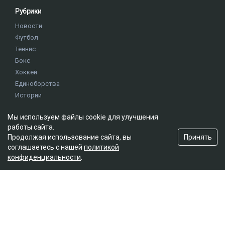
Рубрики
Новости
Футбол
Теннис
Бокс
Хоккей
Единоборства
Истории
Олимпиада
Мы используем файлы cookie для улучшения
работы сайта.
Редакция
Принять
Продолжая использование сайта, вы
соглашаетесь с нашей
политикой
О проекте
конфиденциальности
.
Правила сайта
Реклама на сайте
Контакты
Мы в социальных сетях