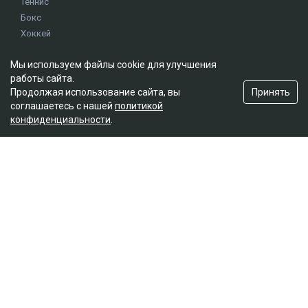
Теннис
Бокс
Хоккей
Единоборства
Мы используем файлы cookie для улучшения
Истории
работы сайта.
Олимпиада
Принять
Продолжая использование сайта, вы
соглашаетесь с нашей
политикой
конфиденциальности
.
Редакция
О проекте
Правила сайта
Реклама на сайте
Контакты
Мы в социальных сетях
© 2026. ТОО "Ulys Media Group". Все права защищены.