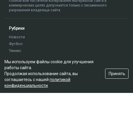
Полное или частичное копирование материалов сайта в
коммерческих целях допускается только с письменного
разрешения владельца сайта.
Рубрики
Новости
Футбол
Теннис
Бокс
Мы используем файлы cookie для улучшения
Хоккей
работы сайта.
Единоборства
Принять
Продолжая использование сайта, вы
Истории
соглашаетесь с нашей
политикой
Олимпиада
конфиденциальности
.
Редакция
О проекте
Правила сайта
Реклама на сайте
Контакты