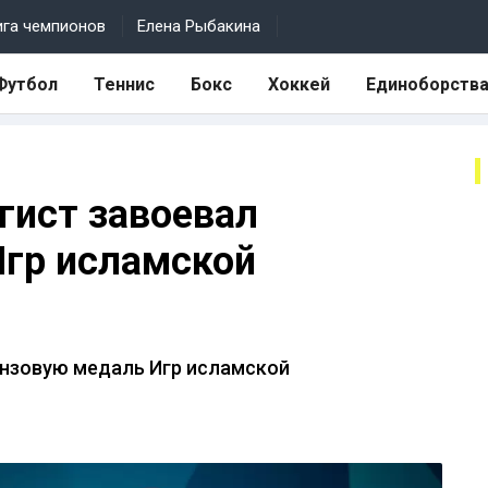
ига чемпионов
Елена Рыбакина
Футбол
Теннис
Бокс
Хоккей
Единоборств
гист завоевал
Игр исламской
онзовую медаль Игр исламской