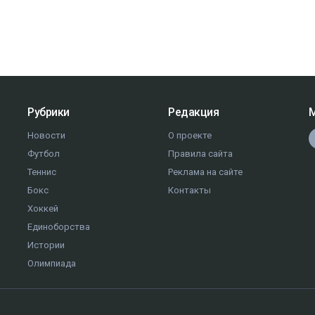
Рубрики
Редакция
М
Новости
О проекте
Футбол
Правила сайта
Теннис
Реклама на сайте
Бокс
Контакты
Хоккей
Единоборства
Истории
Олимпиада