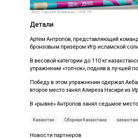
Фото: Нургали Жумагазы / НОК РК
Детали
Артем Антропов, представляющий команду
бронзовым призёром Игр исламской соли
В весовой категории до 110 кг казахстанс
упражнении «толчок», подняв в лучшей по
Победу в этом упражнении одержал Акбар
второе место занял Алиреза Насири из Ир
В «рывке» Антропов занял седьмое место
Казахстан
Сборная Казахстана
казахста
Новости партнеров