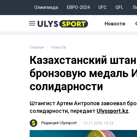
Олимпиада
ЕВРО-2024
UFC
QFL
Л
Новости
Главная
Новости
Казахстанский штан
бронзовую медаль 
солидарности
Штангист Артем Антропов завоевал бр
солидарности, передает
Ulyssport.kz
.
Редакция Ulyssport
12.11.2025, 16:23