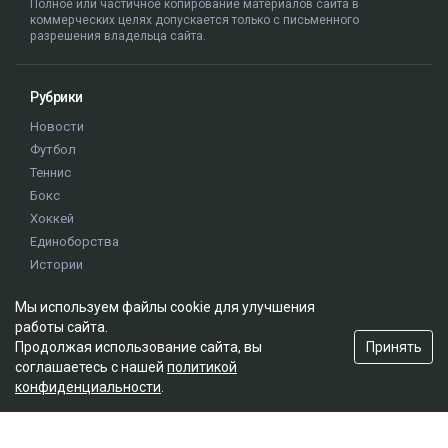
Полное или частичное копирование материалов сайта в
коммерческих целях допускается только с письменного
разрешения владельца сайта.
Рубрики
Новости
Футбол
Теннис
Бокс
Хоккей
Единоборства
Истории
Олимпиада
Мы используем файлы cookie для улучшения
работы сайта.
Редакция
Принять
Продолжая использование сайта, вы
соглашаетесь с нашей
политикой
О проекте
конфиденциальности
.
Правила сайта
Реклама на сайте
Контакты