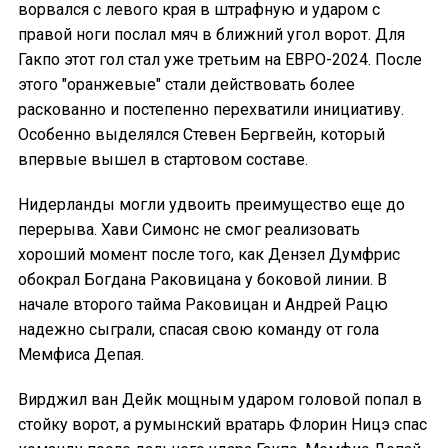
ворвался с левого края в штрафную и ударом с
правой ноги послал мяч в ближний угол ворот. Для
Гакпо этот гол стал уже третьим на ЕВРО-2024. После
этого "оранжевые" стали действовать более
раскованно и постепенно перехватили инициативу.
Особенно выделялся Стевен Бергвейн, который
впервые вышел в стартовом составе.
Нидерланды могли удвоить преимущество еще до
перерыва. Хави Симонс не смог реализовать
хороший момент после того, как Дензел Думфрис
обокрал Богдана Раковицана у боковой линии. В
начале второго тайма Раковицан и Андрей Рацю
надежно сыграли, спасая свою команду от гола
Мемфиса Депая.
Вирджил ван Дейк мощным ударом головой попал в
стойку ворот, а румынский вратарь Флорин Ницэ спас