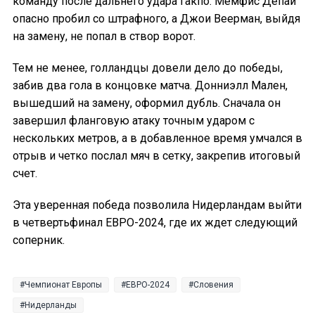
команду после дальнего удара Гакпо. Мемфис Депай
опасно пробил со штрафного, а Джои Веерман, выйдя
на замену, не попал в створ ворот.
Тем не менее, голландцы довели дело до победы,
забив два гола в концовке матча. Донниэлл Мален,
вышедший на замену, оформил дубль. Сначала он
завершил фланговую атаку точным ударом с
нескольких метров, а в добавленное время умчался в
отрыв и четко послал мяч в сетку, закрепив итоговый
счет.
Эта уверенная победа позволила Нидерландам выйти
в четвертьфинал ЕВРО-2024, где их ждет следующий
соперник.
Чемпионат Европы
ЕВРО-2024
Словения
Нидерланды