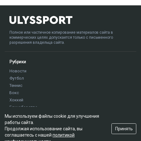
Полное или частичное копирование материалов сайта в
коммерческих целях допускается только с письменного
разрешения владельца сайта.
Рубрики
Новости
Футбол
Теннис
Бокс
Хоккей
Единоборства
Истории
Мы используем файлы cookie для улучшения
Олимпиада
работы сайта.
Принять
Продолжая использование сайта, вы
соглашаетесь с нашей
политикой
Редакция