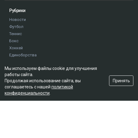
Рубрики
Новости
Футбол
Теннис
Бокс
Хоккей
Единоборства
Истории
Мы используем файлы cookie для улучшения
Олимпиада
работы сайта.
Принять
Продолжая использование сайта, вы
Редакция
соглашаетесь с нашей
политикой
конфиденциальности
.
О проекте
Правила сайта
Реклама на сайте
Контакты
Мы в социальных сетях