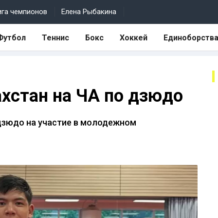
ига чемпионов
Елена Рыбакина
Футбол
Теннис
Бокс
Хоккей
Единоборств
ахстан на ЧА по дзюдо
дзюдо на участие в молодежном