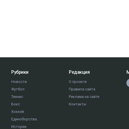
Рубрики
Редакция
М
Новости
О проекте
Футбол
Правила сайта
Теннис
Реклама на сайте
Бокс
Контакты
Хоккей
Единоборства
Истории