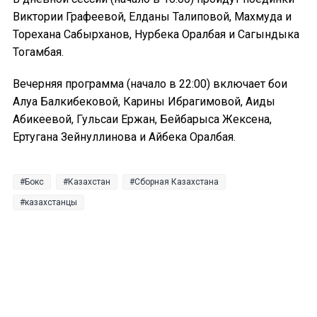
Виктории Графеевой, Елданы Талиповой, Махмуда и
Торехана Сабырханов, Нурбека Оралбая и Сагындыка
Тогамбая.
Вечерняя программа (начало в 22:00) включает бои
Алуа Балкибековой, Карины Ибрагимовой, Аиды
Абикеевой, Гульсаи Ержан, Бейбарыса Жексена,
Ертугана Зейнуллинова и Айбека Оралбая.
Бокс
Казахстан
Сборная Казахстана
казахстанцы