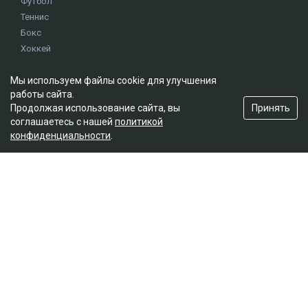
Футбол
Теннис
Бокс
Хоккей
Единоборства
Мы используем файлы cookie для улучшения
Истории
работы сайта.
Олимпиада
Принять
Продолжая использование сайта, вы
соглашаетесь с нашей
политикой
конфиденциальности
.
Редакция
О проекте
Правила сайта
Реклама на сайте
Контакты
Мы в социальных сетях