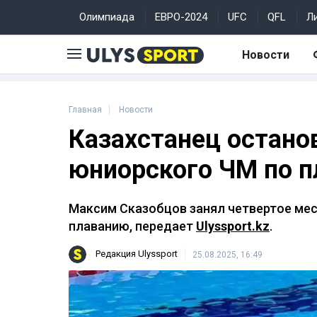
Олимпиада
ЕВРО-2024
UFC
QFL
Л
Новости
Главная
Новости
Казахстанец остано
юниорского ЧМ по 
Максим Сказобцов занял четвертое мес
плаванию, передает
Ulyssport.kz
.
Редакция Ulyssport
25.08.2025, 16:49