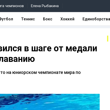
ига чемпионов
Елена Рыбакина
Футбол
Теннис
Бокс
Хоккей
Единоборств
вился в шаге от медали
плаванию
то на юниорском чемпионате мира по