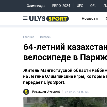
Олимпиада
ЕВРО-2024
UFC
QFL
Л
Новости
Главная
Истории
64-летний казахстан
велосипеде в Пари
Житель Мангистауской области Раббим
на Летние Олимпийские игры, которые п
передает
Ulys Sport
.
Редакция Ulyssport
05.05.2024, 03:54