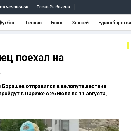
ига чемпионов
Елена Рыбакина
Футбол
Теннис
Бокс
Хоккей
Единоборств
ец поехал на
ж
 Борашев отправился в велопутешествие
ройдут в Париже с 26 июля по 11 августа,