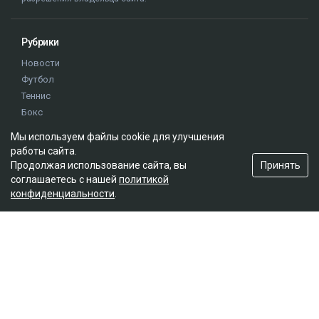
Рубрики
Новости
Футбол
Теннис
Бокс
Хоккей
Мы используем файлы cookie для улучшения
Единоборства
работы сайта.
Истории
Принять
Продолжая использование сайта, вы
Олимпиада
соглашаетесь с нашей
политикой
конфиденциальности
.
Редакция
О проекте
Правила сайта
Реклама на сайте
Контакты