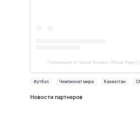
Публикация от Samat Smakov Official Page
Футбол
Чемпионат мира
Казахстан
С
Новости партнеров