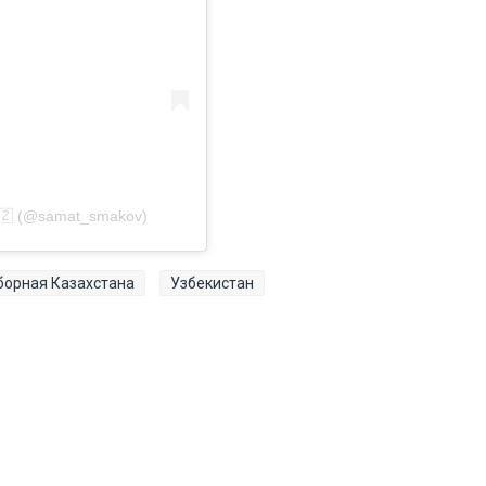
🇿 (@samat_smakov)
борная Казахстана
Узбекистан