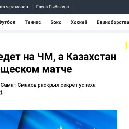
ига чемпионов
Елена Рыбакина
Футбол
Теннис
Бокс
Хоккей
Единоборств
дет на ЧМ, а Казахстан
рищеском матче
 Самат Смаков раскрыл секрет успеха
t
.