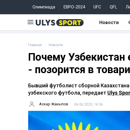
Олимпиада
ЕВРО-2024
UFC
QFL
Л
Новости
Главная
Новости
Почему Узбекистан е
- позорится в това
Бывший футболист сборной Казахстана
узбекского футбола, передает
Ulys Spor
Аскар Жакыпов
06.06.2025, 16:56